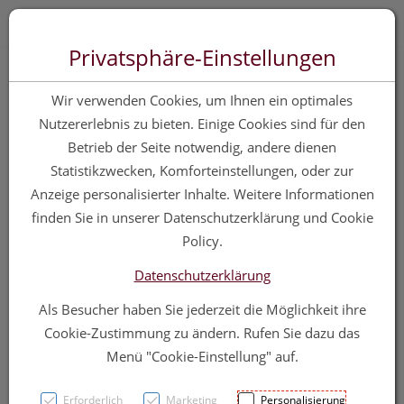
Zum “Inhalt dieser Seite” springen [AK + 0]
Zum Menü “Produkte” springen [AK + 1]
Zum Menü “Über uns / Service” springen [AK + 2]
Zu “Shop-Menüs” springen [AK + 3]
Zum "Barrierefreiheits-Menü" springen [AK + 4]
Zu den “Fusszeilen-Informationen” springen [AK + 5]
Toggle 
Produktsuche
Privatsphäre-Einstellungen
Cetaphil
Wir verwenden Cookies, um Ihnen ein optimales
Pro/urea/10%
Nutzererlebnis zu bieten. Einige Cookies sind für den
Betrieb der Seite notwendig, andere dienen
Feuchtigkeitslotion
Statistikzwecken, Komforteinstellungen, oder zur
Intensiv Aufbauend
Anzeige personalisierter Inhalte. Weitere Informationen
finden Sie in unserer Datenschutzerklärung und Cookie
200ml
Policy.
Datenschutzerklärung
PZN: 5346192
Als Besucher haben Sie jederzeit die Möglichkeit ihre
Cookie-Zustimmung zu ändern. Rufen Sie dazu das
Menü "Cookie-Einstellung" auf.
Erforderlich
Marketing
Personalisierung