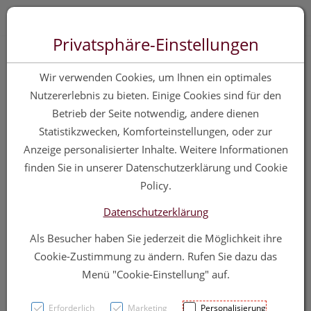
Zum “Inhalt dieser Seite” springen [AK + 0]
Zum Menü “Produkte” springen [AK + 1]
Zum Menü “Über uns / Service” springen [AK + 2]
Zu “Shop-Menüs” springen [AK + 3]
Zum "Barrierefreiheits-Menü" springen [AK + 4]
Zu den “Fusszeilen-Informationen” springen [AK + 5]
Toggle 
Produktsuche
Privatsphäre-Einstellungen
BLUTWURZ
Wir verwenden Cookies, um Ihnen ein optimales
TROPFEN 50 ML
Nutzererlebnis zu bieten. Einige Cookies sind für den
Betrieb der Seite notwendig, andere dienen
Statistikzwecken, Komforteinstellungen, oder zur
PZN: 4566520
Anzeige personalisierter Inhalte. Weitere Informationen
finden Sie in unserer Datenschutzerklärung und Cookie
Policy.
Datenschutzerklärung
Als Besucher haben Sie jederzeit die Möglichkeit ihre
Cookie-Zustimmung zu ändern. Rufen Sie dazu das
Menü "Cookie-Einstellung" auf.
Erforderlich
Marketing
Personalisierung