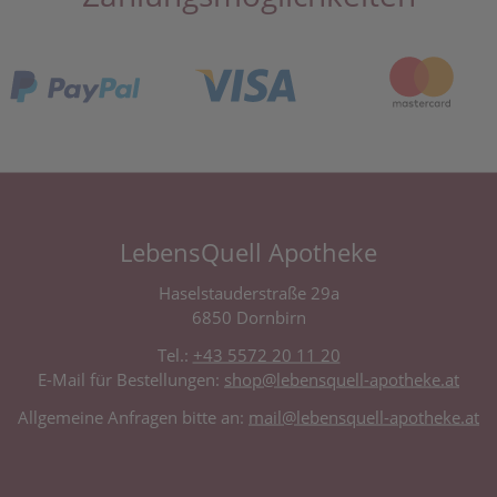
LebensQuell Apotheke
Haselstauderstraße 29a
6850 Dornbirn
Tel.:
+43 5572 20 11 20
E-Mail für Bestellungen:
shop@lebensquell-apotheke.at
Allgemeine Anfragen bitte an:
mail@lebensquell-apotheke.at