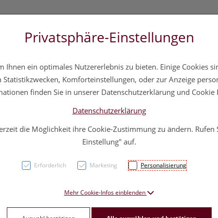
Privatsphäre-Einstellungen
3 5572 20 11 20
Über uns
Infos
Service
Ihnen ein optimales Nutzererlebnis zu bieten. Einige Cookies sin
a
Hautpflege
Familie
Nahrungsergänzung
Div
Statistikzwecken, Komforteinstellungen, oder zur Anzeige persona
mationen finden Sie in unserer Datenschutzerklärung und Cookie P
Datenschutzerklärung
erzeit die Möglichkeit ihre Cookie-Zustimmung zu ändern. Rufen
Bloc 
Einstellung" auf.
Exotic
Erforderlich
Marketing
Personalisierung
PZN: 0786851
Mehr Cookie-Infos einblenden
4,– EUR