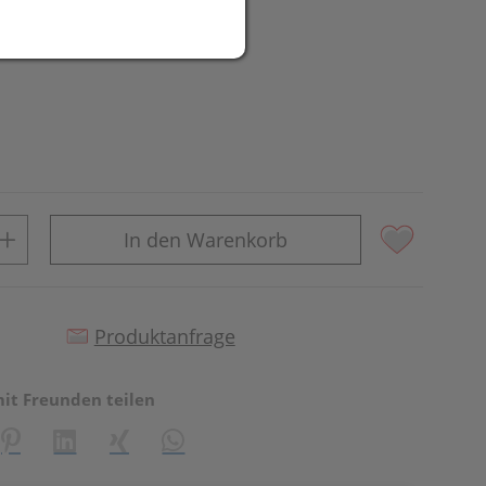
In den Warenkorb
Produktanfrage
mit Freunden teilen
reator\plugin\share\core\structs\SocialSharingServiceSettings]:fo
Pinterest
LinkedIn
Xing
WhatsApp (#[creator\plugin\share\core\st