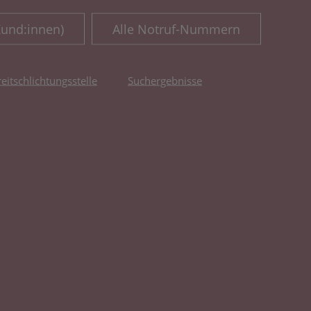
Kund:innen)
Alle Notruf-Nummern
reitschlichtungsstelle
Suchergebnisse
fnet in neuem Tab)