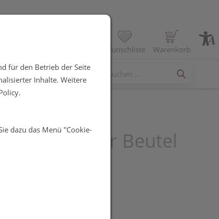
Profil
Wunschliste
Warenkorb
d für den Betrieb der Seite
erses
lisierter Inhalte. Weitere
olicy.
 Sie dazu das Menü "Cookie-
Traubenzucker Beutel
 Mix 75g