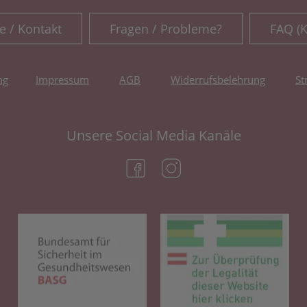
e / Kontakt
Fragen / Probleme?
FAQ (
ng
Impressum
AGB
Widerrufsbelehrung
St
Unsere Social Media Kanäle
(öffnet in neuem Tab)
(öffnet in neuem Tab)
(öffnet in neuem Tab)
(öf