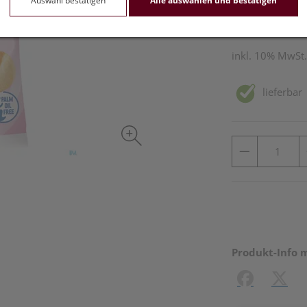
Auswahl bestätigen
Alle auswählen und bestätigen
75 g / Einheit
inkl. 10% MwSt.
lieferbar
Produkt-Info 
Facebook
X (#[c