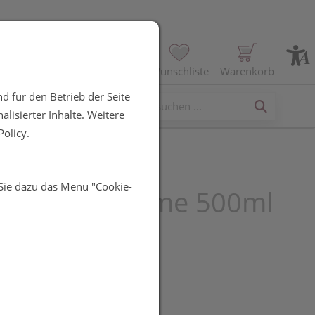
Profil
Wunschliste
Warenkorb
d für den Betrieb der Seite
erses
lisierter Inhalte. Weitere
olicy.
 Sie dazu das Menü "Cookie-
um Pure Creme 500ml
UR