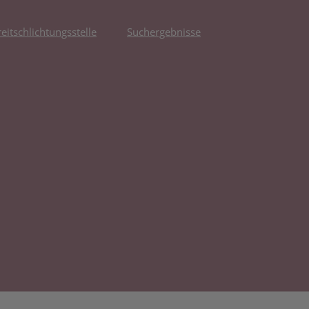
reitschlichtungsstelle
Suchergebnisse
fnet in neuem Tab)