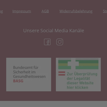
ng
Impressum
AGB
Widerrufsbelehrung
St
Unsere Social Media Kanäle
(öffnet in neuem Tab)
(öffnet in neuem Tab)
(öffnet in neuem Tab)
(öf