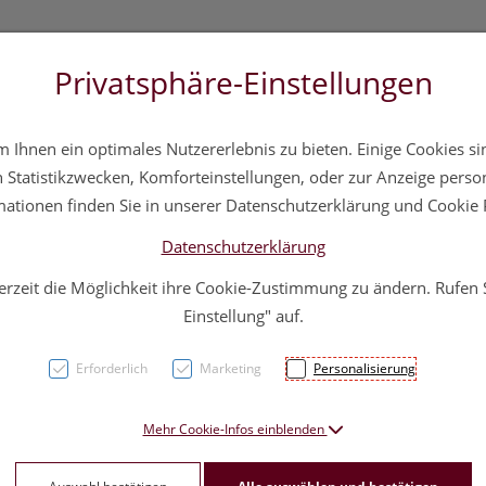
Privatsphäre-Einstellungen
 20 11 20
Über uns
Infos
Service
Ihnen ein optimales Nutzererlebnis zu bieten. Einige Cookies sin
a
Hautpflege
Familie
Nahrungsergänzung
Div
Statistikzwecken, Komforteinstellungen, oder zur Anzeige persona
mationen finden Sie in unserer Datenschutzerklärung und Cookie P
Datenschutzerklärung
erzeit die Möglichkeit ihre Cookie-Zustimmung zu ändern. Rufen
Balne
Einstellung" auf.
Erforderlich
Marketing
Personalisierung
PZN: 4766070
38,45 E
Mehr Cookie-Infos einblenden
500 ml / Einheit