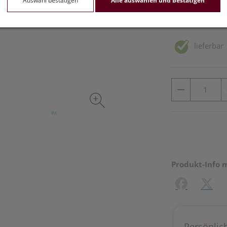
Auswahl bestätigen
Alle auswählen und bestätigen
inkl. 20% MwSt.
lieferbar
Produkt-Info 
Facebook
X (#[c
Persönlic