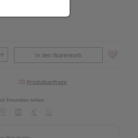
In den Warenkorb
Produktanfrage
mit Freunden teilen
reator\plugin\share\core\structs\SocialSharingServiceSettings]:fo
Pinterest
LinkedIn
Xing
WhatsApp (#[creator\plugin\share\core\st
he Beratung