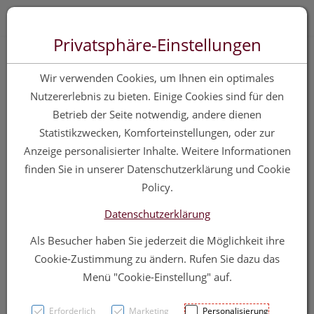
Zum “Inhalt dieser Seite” springen [AK + 0]
Zum Menü “Produkte” springen [AK + 1]
Zum Menü “Über uns / Service” springen [AK + 2]
Zu “Shop-Menüs” springen [AK + 3]
Zum "Barrierefreiheits-Menü" springen [AK + 4]
Zu den “Fusszeilen-Informationen” springen [AK + 5]
Toggle 
Produktsuche
Privatsphäre-Einstellungen
Avene Basispflege
Wir verwenden Cookies, um Ihnen ein optimales
Gesichtswasser
Nutzererlebnis zu bieten. Einige Cookies sind für den
Betrieb der Seite notwendig, andere dienen
200ml
Statistikzwecken, Komforteinstellungen, oder zur
Anzeige personalisierter Inhalte. Weitere Informationen
finden Sie in unserer Datenschutzerklärung und Cookie
PZN: 1034076
Policy.
Datenschutzerklärung
Als Besucher haben Sie jederzeit die Möglichkeit ihre
Cookie-Zustimmung zu ändern. Rufen Sie dazu das
Menü "Cookie-Einstellung" auf.
Erforderlich
Marketing
Personalisierung