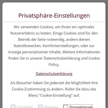
Zum “Inhalt dieser Seite” springen [AK + 0]
Zum Menü “Produkte” springen [AK + 1]
Zum Menü “Über uns / Service” springen [AK + 2]
Zu “Shop-Menüs” springen [AK + 3]
Zum "Barrierefreiheits-Menü" springen [AK + 4]
Zu den “Fusszeilen-Informationen” springen [AK + 5]
Toggle 
Produktsuche
Privatsphäre-Einstellungen
Apoforce® Heiße
Wir verwenden Cookies, um Ihnen ein optimales
Zitrone
Nutzererlebnis zu bieten. Einige Cookies sind für den
Betrieb der Seite notwendig, andere dienen
Statistikzwecken, Komforteinstellungen, oder zur
PZN: 3252943
Anzeige personalisierter Inhalte. Weitere Informationen
finden Sie in unserer Datenschutzerklärung und Cookie
Policy.
Datenschutzerklärung
Als Besucher haben Sie jederzeit die Möglichkeit ihre
Cookie-Zustimmung zu ändern. Rufen Sie dazu das
Menü "Cookie-Einstellung" auf.
Erforderlich
Marketing
Personalisierung