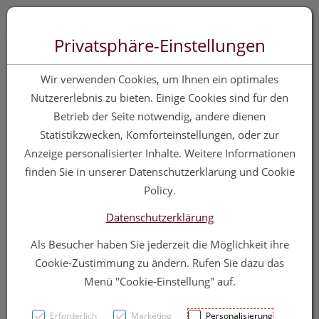
Zum “Inhalt dieser Seite” springen [AK + 0]
Zum Menü “Produkte” springen [AK + 1]
Zum Menü “Über uns / Service” springen [AK + 2]
Zu “Shop-Menüs” springen [AK + 3]
Zum "Barrierefreiheits-Menü" springen [AK + 4]
Zu den “Fusszeilen-Informationen” springen [AK + 5]
Toggle 
Produktsuche
Privatsphäre-Einstellungen
Antibiophilus
Wir verwenden Cookies, um Ihnen ein optimales
Hartkapseln
Nutzererlebnis zu bieten. Einige Cookies sind für den
Betrieb der Seite notwendig, andere dienen
Statistikzwecken, Komforteinstellungen, oder zur
PZN: 0187719
Anzeige personalisierter Inhalte. Weitere Informationen
finden Sie in unserer Datenschutzerklärung und Cookie
Policy.
Datenschutzerklärung
Als Besucher haben Sie jederzeit die Möglichkeit ihre
Cookie-Zustimmung zu ändern. Rufen Sie dazu das
Menü "Cookie-Einstellung" auf.
Erforderlich
Marketing
Personalisierung