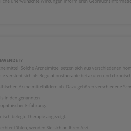
iche unerwünschte Wirkungen informieren Gebrauchsinformation
GEWENDET?
neimittel. Solche Arzneimittel setzen sich aus verschiedenen h
e versteht sich als Regulationstherapie bei akuten und chronisc
hischen Arzneimittelbildern ab. Dazu gehören verschiedene Sch
ls in den genannten
opathischer Erfahrung.
nisch belegte Therapie angezeigt.
echter fühlen, wenden Sie sich an Ihren Arzt.