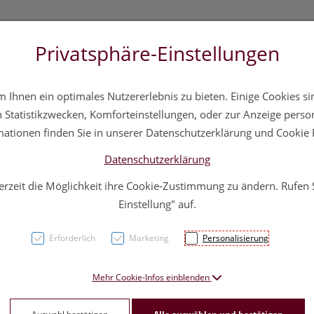
Privatsphäre-Einstellungen
 20 11 20
Über uns
Infos
Service
Ihnen ein optimales Nutzererlebnis zu bieten. Einige Cookies sin
a
Hautpflege
Familie
Nahrungsergänzung
Div
Statistikzwecken, Komforteinstellungen, oder zur Anzeige persona
mationen finden Sie in unserer Datenschutzerklärung und Cookie P
Datenschutzerklärung
erzeit die Möglichkeit ihre Cookie-Zustimmung zu ändern. Rufen
Verti
Einstellung" auf.
Erforderlich
Marketing
Personalisierung
PZN: 1333666
19,50 E
Mehr Cookie-Infos einblenden
100 Stk. / Einhe