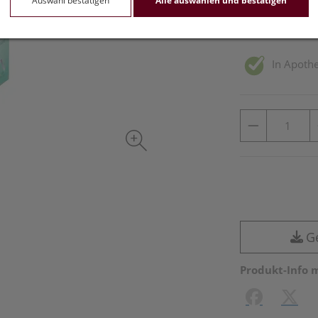
Auswahl bestätigen
Alle auswählen und bestätigen
inkl. 10% MwSt.
In Apothe
G
Produkt-Info 
Facebook
X (#[c