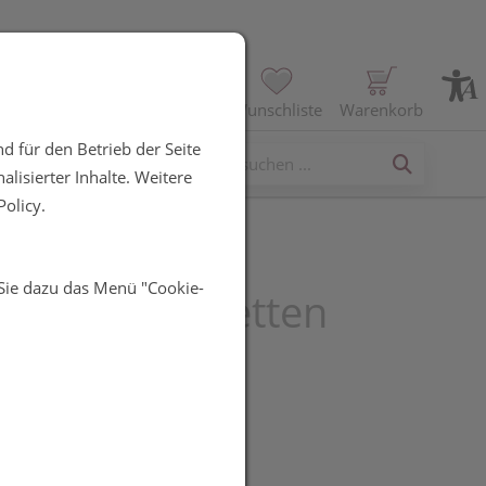
Profil
Wunschliste
Warenkorb
d für den Betrieb der Seite
erses
lisierter Inhalte. Weitere
olicy.
 Sie dazu das Menü "Cookie-
goheel®-Tabletten
UR
it