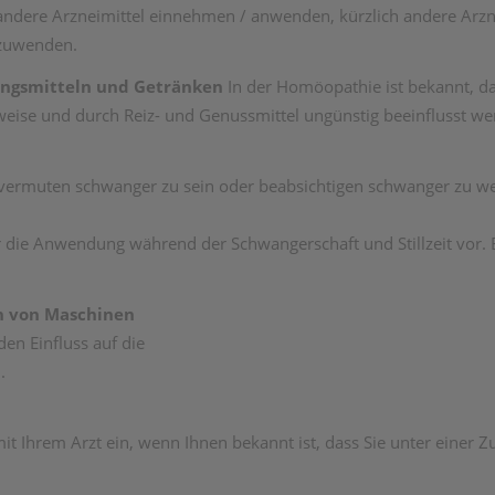
e andere Arzneimittel einnehmen / anwenden, kürzlich andere A
nzuwenden.
ngsmitteln und Getränken
In der Homöopathie ist bekannt, d
eise und durch Reiz- und Genussmittel ungünstig beeinflusst we
 vermuten schwanger zu sein oder beabsichtigen schwanger zu we
für die Anwendung während der Schwangerschaft und Stillzeit vor
n von Maschinen
en Einfluss auf die
.
t Ihrem Arzt ein, wenn Ihnen bekannt ist, dass Sie unter einer Zu