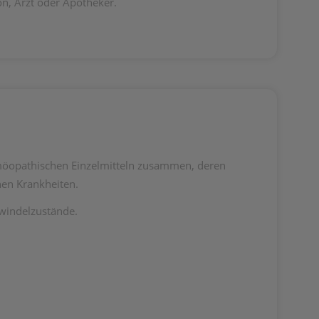
, Arzt oder Apotheker.
omöopathischen Einzelmitteln zusammen, deren
hen Krankheiten.
windelzustände.