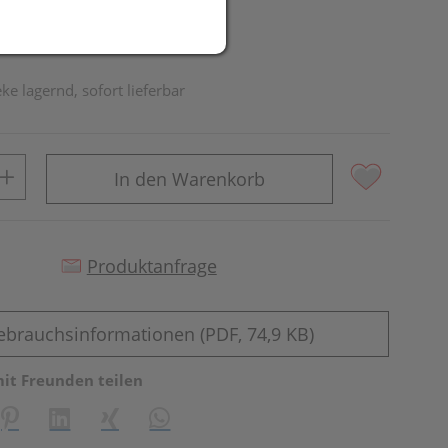
ke lagernd, sofort lieferbar
In den Warenkorb
Produktanfrage
ebrauchsinformationen (PDF, 74,9 KB)
mit Freunden teilen
reator\plugin\share\core\structs\SocialSharingServiceSettings]:fo
Pinterest
LinkedIn
Xing
WhatsApp (#[creator\plugin\share\core\st