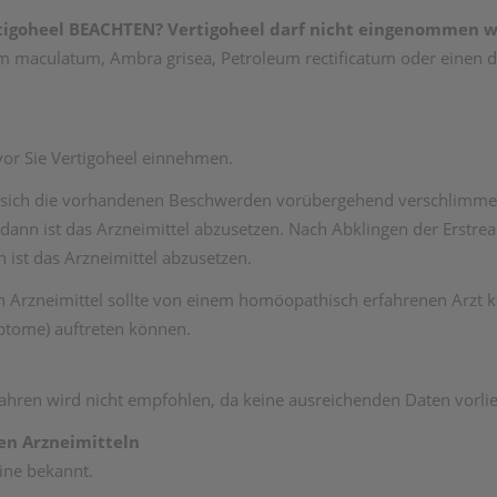
igoheel BEACHTEN? Vertigoheel darf nicht eingenommen w
um maculatum, Ambra grisea, Petroleum rectificatum oder einen d
vor Sie Vertigoheel einnehmen.
sich die vorhandenen Beschwerden vorübergehend verschlimmern 
, dann ist das Arzneimittel abzusetzen. Nach Abklingen der Erst
ist das Arzneimittel abzusetzen.
rzneimittel sollte von einem homöopathisch erfahrenen Arzt kon
tome) auftreten können.
ahren wird nicht empfohlen, da keine ausreichenden Daten vorli
en Arzneimitteln
ine bekannt.