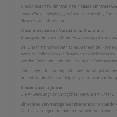
2. WAS SOLLTEN SIE VOR DER EINNAHME VON Vert
- wenn Sie allergisch gegen Anamirta cocculus, Coni
dieses Arzneimittels sind.
Warnhinweise und Vorsichtsmaßnahmen
Bitte sprechen Sie mit Ihrem Arzt oder Apotheker, be
Bei Einnahme homöopathischer Arzneimittel können 
harmlos. Sollten sich die Beschwerden nicht bessern
werden. Bei neuerlicher Verstärkung der Beschwerden 
Jede längere Behandlung mit einem homöopathischen A
unerwünschte Arzneimittelprüfsymptome (neue Symp
Kinder unter 2 Jahren
Die Anwendung von Vertigoheel bei Kindern unter 2 J
Einnahme von Vertigoheel zusammen mit ander
Wechselwirkungen mit anderen Arzneimitteln sind ke