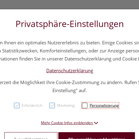
Privatsphäre-Einstellungen
3 5572 20 11 20
Über uns
Infos
Service
Ihnen ein optimales Nutzererlebnis zu bieten. Einige Cookies sin
a
Hautpflege
Familie
Nahrungsergänzung
Div
Statistikzwecken, Komforteinstellungen, oder zur Anzeige persona
mationen finden Sie in unserer Datenschutzerklärung und Cookie P
Datenschutzerklärung
erzeit die Möglichkeit ihre Cookie-Zustimmung zu ändern. Rufen
Vitry
Einstellung" auf.
Heizu
Erforderlich
Marketing
Personalisierung
PZN: 4627658
Mehr Cookie-Infos einblenden
19,65 E