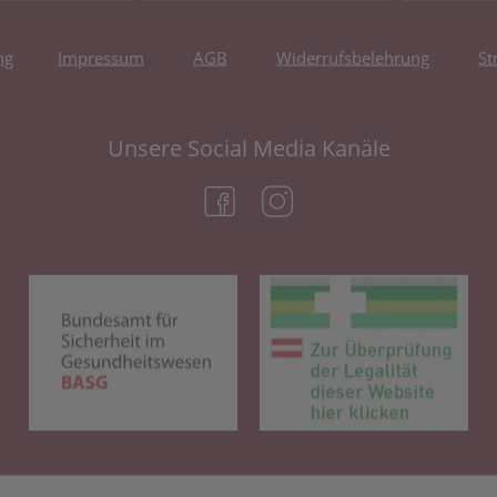
ng
Impressum
AGB
Widerrufsbelehrung
St
Unsere Social Media Kanäle
(öffnet in neuem Tab)
(öffnet in neuem Tab)
(öffnet in neuem Tab)
(öf