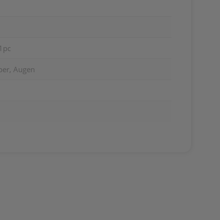
1pc
per, Augen