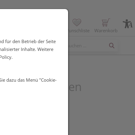
Profil
Wunschliste
Warenkorb
d für den Betrieb der Seite
erses
lisierter Inhalte. Weitere
olicy.
 Sie dazu das Menü "Cookie-
 Wimpernzangen
ng 1pc
UR