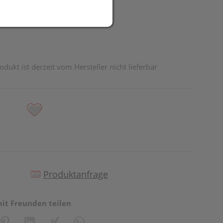
odukt ist derzeit vom Hersteller nicht lieferbar
Produktanfrage
mit Freunden teilen
reator\plugin\share\core\structs\SocialSharingServiceSettings]:fo
Pinterest
LinkedIn
Xing
WhatsApp (#[creator\plugin\share\core\st