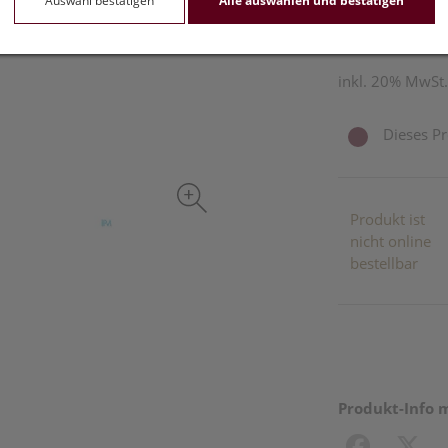
Auswahl bestätigen
Alle auswählen und bestätigen
1 Stk. / Einheit
inkl. 20% MwSt.
Dieses Pr
Produkt ist
nicht online
bestellbar
Produkt-Info 
Facebook
X (#[c