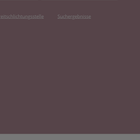
reitschlichtungsstelle
Suchergebnisse
fnet in neuem Tab)