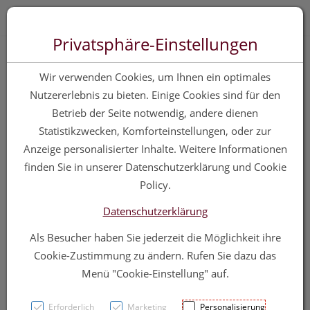
Zum “Inhalt dieser Seite” springen [AK + 0]
Zum Menü “Produkte” springen [AK + 1]
Zum Menü “Über uns / Service” springen [AK + 2]
Zu “Shop-Menüs” springen [AK + 3]
Zum "Barrierefreiheits-Menü" springen [AK + 4]
Zu den “Fusszeilen-Informationen” springen [AK + 5]
Toggle 
Produktsuche
Privatsphäre-Einstellungen
Medikamentendispense
Wir verwenden Cookies, um Ihnen ein optimales
7 Tage Sanicare
Nutzererlebnis zu bieten. Einige Cookies sind für den
Betrieb der Seite notwendig, andere dienen
Medimemo 1st
Statistikzwecken, Komforteinstellungen, oder zur
Anzeige personalisierter Inhalte. Weitere Informationen
finden Sie in unserer Datenschutzerklärung und Cookie
PZN: 1513109
Policy.
Datenschutzerklärung
Als Besucher haben Sie jederzeit die Möglichkeit ihre
Cookie-Zustimmung zu ändern. Rufen Sie dazu das
Menü "Cookie-Einstellung" auf.
Erforderlich
Marketing
Personalisierung