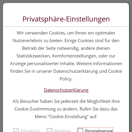
Zum “Inhalt dieser Seite” springen [AK + 0]
Zum Menü “Produkte” springen [AK + 1]
Zum Menü “Über uns / Service” springen [AK + 2]
Zu “Shop-Menüs” springen [AK + 3]
Zum "Barrierefreiheits-Menü" springen [AK + 4]
Zu den “Fusszeilen-Informationen” springen [AK + 5]
Toggle 
Produktsuche
Privatsphäre-Einstellungen
Holle Demeter Bio
Wir verwenden Cookies, um Ihnen ein optimales
Milchnahrung
Nutzererlebnis zu bieten. Einige Cookies sind für den
Betrieb der Seite notwendig, andere dienen
Saeugling 1 400g
Statistikzwecken, Komforteinstellungen, oder zur
Anzeige personalisierter Inhalte. Weitere Informationen
finden Sie in unserer Datenschutzerklärung und Cookie
PZN: 3048875
Policy.
Datenschutzerklärung
Als Besucher haben Sie jederzeit die Möglichkeit ihre
Cookie-Zustimmung zu ändern. Rufen Sie dazu das
Menü "Cookie-Einstellung" auf.
Erforderlich
Marketing
Personalisierung