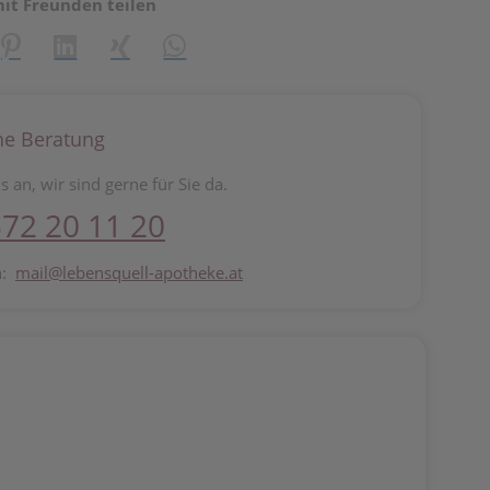
mit Freunden teilen
reator\plugin\share\core\structs\SocialSharingServiceSettings]:fo
Pinterest
LinkedIn
Xing
WhatsApp (#[creator\plugin\share\core\st
he Beratung
s an, wir sind gerne für Sie da.
72 20 11 20
n:
mail@lebensquell-apotheke.at