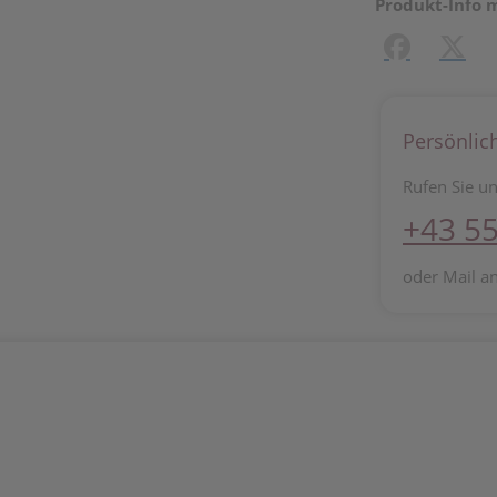
Produkt-Info 
Facebook
X (#[c
Persönlic
Rufen Sie un
+43 55
oder Mail a