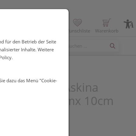
Profil
Wunschliste
Warenkorb
d für den Betrieb der Seite
erses
lisierter Inhalte. Weitere
olicy.
 Sie dazu das Menü "Cookie-
sche Binden Askina
 Fixierbinde 4mx 10cm