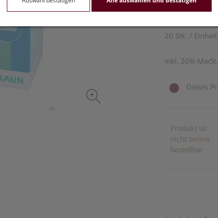
Auswahl bestätigen
Alle auswählen und bestätigen
20,45 E
20 Stk. / Einheit
inkl. 20% MwSt.
Dieses Pr
Produkt ist
nicht online
bestellbar