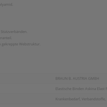
olyamid.
n Stützverbänden.
ranteil.
h gekreppte Webstruktur.
BRAUN B. AUSTRIA GMBH
Elastische Binden Askina Elast
Krankenbedarf, Verbandstoffe, 