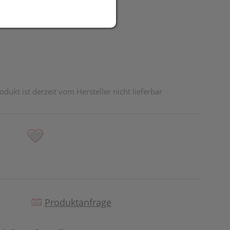
UR
odukt ist derzeit vom Hersteller nicht lieferbar
Produktanfrage