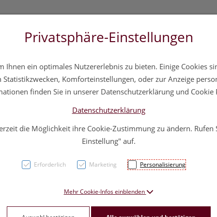
Privatsphäre-Einstellungen
3 5572 20 11 20
Über uns
Infos
Service
Ihnen ein optimales Nutzererlebnis zu bieten. Einige Cookies sin
a
Hautpflege
Familie
Nahrungsergänzung
Div
Statistikzwecken, Komforteinstellungen, oder zur Anzeige persona
mationen finden Sie in unserer Datenschutzerklärung und Cookie P
Datenschutzerklärung
erzeit die Möglichkeit ihre Cookie-Zustimmung zu ändern. Rufen
Elasti
Einstellung" auf.
Elast
Erforderlich
Marketing
Personalisierung
20st
Mehr Cookie-Infos einblenden
PZN: 1777908