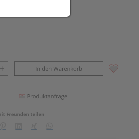
In den Warenkorb
Produktanfrage
mit Freunden teilen
reator\plugin\share\core\structs\SocialSharingServiceSettings]:fo
Pinterest
LinkedIn
Xing
WhatsApp (#[creator\plugin\share\core\st