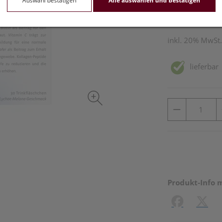
Auswahl bestätigen
Alle auswählen und bestätigen
30 Stk. / Einheit
inkl. 20% MwSt.
lieferbar
Produkt-Info 
Facebook
X (#[c