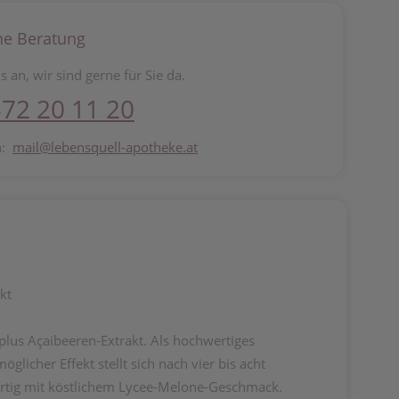
he Beratung
s an, wir sind gerne für Sie da.
72 20 11 20
n:
mail@lebensquell-apotheke.at
kt
us Açaibeeren-Extrakt. Als hochwertiges
icher Effekt stellt sich nach vier bis acht
fertig mit köstlichem Lycee-Melone-Geschmack.