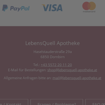
LebensQuell Apotheke
Haselstauderstraße 29a
6850 Dornbirn
Tel.:
+43 5572 20 11 20
E-Mail für Bestellungen:
shop@lebensquell-apotheke.at
Allgemeine Anfragen bitte an:
mail@lebensquell-apotheke.at
e / Kontakt
Fragen / Probleme?
FAQ (