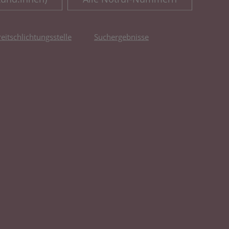
reitschlichtungsstelle
Suchergebnisse
fnet in neuem Tab)