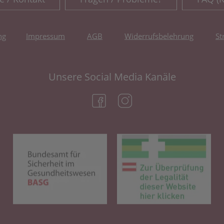
ng
Impressum
AGB
Widerrufsbelehrung
St
Unsere Social Media Kanäle
(öffnet in neuem Tab)
(öffnet in neuem Tab)
(öffnet in neuem Tab)
(öf