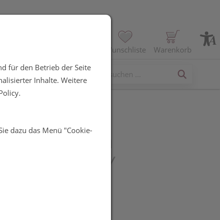
Profil
Wunschliste
Warenkorb
d für den Betrieb der Seite
erses
lisierter Inhalte. Weitere
olicy.
 Sie dazu das Menü "Cookie-
lherz system
AGEN BEAUTY
UR