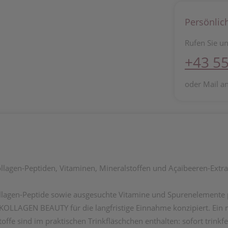
Persönlic
Rufen Sie un
+43 55
oder Mail a
llagen-Peptiden, Vitaminen, Mineralstoffen und Açaibeeren-Extra
gen-Peptide sowie ausgesuchte Vitamine und Spurenelemente pl
LLAGEN BEAUTY für die langfristige Einnahme konzipiert. Ein mögl
ffe sind im praktischen Trinkfläschchen enthalten: sofort trink