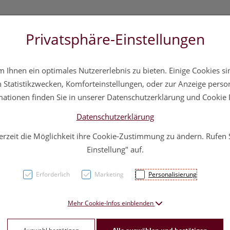
Privatsphäre-Einstellungen
3 5572 20 11 20
Über uns
Infos
Service
Ihnen ein optimales Nutzererlebnis zu bieten. Einige Cookies sin
a
Hautpflege
Familie
Nahrungsergänzung
Div
Statistikzwecken, Komforteinstellungen, oder zur Anzeige persona
mationen finden Sie in unserer Datenschutzerklärung und Cookie P
Datenschutzerklärung
erzeit die Möglichkeit ihre Cookie-Zustimmung zu ändern. Rufen
Doppe
Einstellung" auf.
KOLL
Erforderlich
Marketing
Personalisierung
PZN: 4766176
Mehr Cookie-Infos einblenden
49,95 E