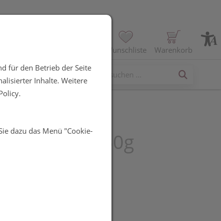
Profil
Wunschliste
Warenkorb
d für den Betrieb der Seite
erses
lisierter Inhalte. Weitere
olicy.
 Sie dazu das Menü "Cookie-
actubex Gel 50g
UR