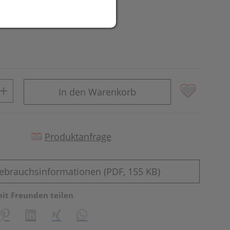
In den Warenkorb
Produktanfrage
ebrauchsinformationen (PDF, 155 KB)
mit Freunden teilen
reator\plugin\share\core\structs\SocialSharingServiceSettings]:fo
Pinterest
LinkedIn
Xing
WhatsApp (#[creator\plugin\share\core\st