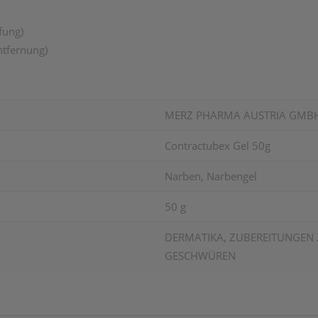
fung)
ntfernung)
MERZ PHARMA AUSTRIA GMB
Contractubex Gel 50g
Narben, Narbengel
50 g
DERMATIKA, ZUBEREITUNGE
GESCHWÜREN