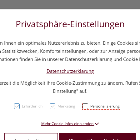
Privatsphäre-Einstellungen
3 5572 20 11 20
Über uns
Infos
Service
Ihnen ein optimales Nutzererlebnis zu bieten. Einige Cookies sin
a
Hautpflege
Familie
Nahrungsergänzung
Div
Statistikzwecken, Komforteinstellungen, oder zur Anzeige persona
mationen finden Sie in unserer Datenschutzerklärung und Cookie P
Datenschutzerklärung
erzeit die Möglichkeit ihre Cookie-Zustimmung zu ändern. Rufen
Contr
Einstellung" auf.
Erforderlich
Marketing
Personalisierung
PZN: 0012581
36,45 E
Mehr Cookie-Infos einblenden
50 g / Einheit