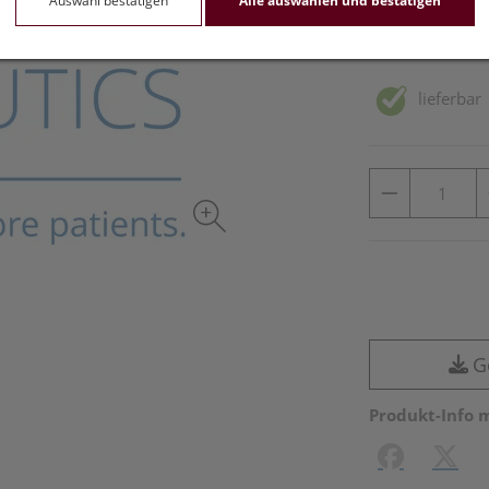
Auswahl bestätigen
Alle auswählen und bestätigen
inkl. 10% MwSt.
lieferbar
G
Produkt-Info 
Facebook
X (#[c